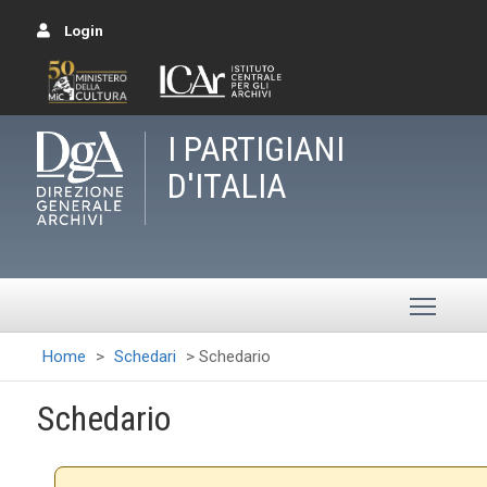
Login
I PARTIGIANI
D'ITALIA
Toggle
Home
>
Schedari
>
Schedario
Schedario