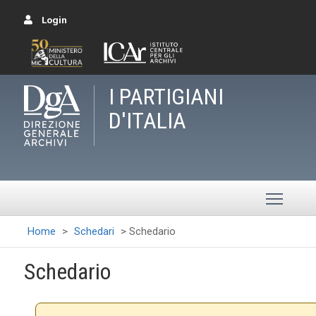
Login
I PARTIGIANI
D'ITALIA
Toggle
Home
>
Schedari
>
Schedario
Schedario